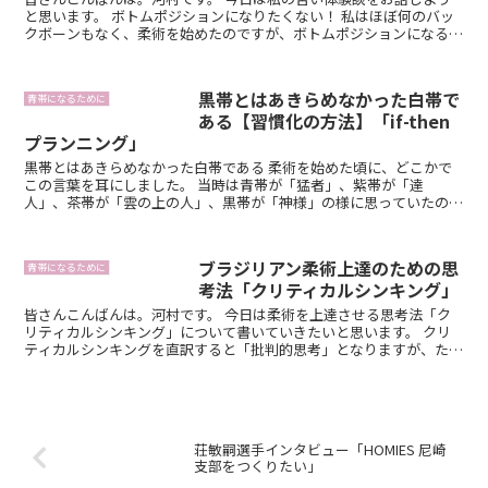
と思います。 ボトムポジションになりたくない！ 私はほぼ何のバッ
クボーンもなく、柔術を始めたのですが、ボトムポジションになると
すぐにパスガードされてしまうので...
黒帯とはあきらめなかった白帯で
青帯になるために
ある【習慣化の方法】「if-then
プランニング」
黒帯とはあきらめなかった白帯である 柔術を始めた頃に、どこかで
この言葉を耳にしました。 当時は青帯が「猛者」、紫帯が「達
人」、茶帯が「雲の上の人」、黒帯が「神様」の様に思っていたの
で、全く現実味がなく、ピンとくる言葉ではありま...
ブラジリアン柔術上達のための思
青帯になるために
考法「クリティカルシンキング」
皆さんこんばんは。河村です。 今日は柔術を上達させる思考法「ク
リティカルシンキング」について書いていきたいと思います。 クリ
ティカルシンキングを直訳すると「批判的思考」となりますが、ただ
単に物事を批判的に捉えるという思考法では...
荘敏嗣選手インタビュー「HOMIES 尼崎
支部をつくりたい」