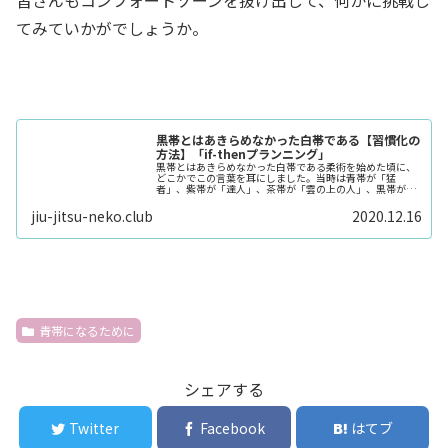
てみていかがでしょうか。
黒帯とはあきらめなかった白帯である【習慣化の
方法】「if-thenプランニング」
黒帯とはあきらめなかった白帯である柔術を始めた頃に、
どこかでこの言葉を耳にしました。当時は青帯が「猛
者」、紫帯が「達人」、茶帯が「雲の上の人」、黒帯が
「神様」の様に思っていたので、全く現実味がなく、ピン
とくる言葉ではありま...
jiu-jitsu-neko.club
2020.12.16
青帯になるために
シェアする
Twitter
Facebook
はてブ