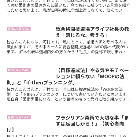
皆さんこんばんは、河村です。 今日は私が10年くらい前に、ある凄
く強い柔術家の桑原さんに聞いた、今でも心に残っている言葉を紹介
したいと思います。 私が白帯の時に全然上達しなくて、悩んでいた
時に、ある練習後の更衣...
総合格闘技道場アライブ社長の教
青帯になるために
え「感じるな、考えろ」
皆さんこんにちは、河村です。 私にとって、柔術の師と呼べる人は
沢山いますが、その中の一人に総合格闘技道場ALIVEの鈴木代表がい
ます。 鈴木代表は道場内外の方々から「社長」の愛称で親しまれて
いて、格闘技道場の運...
【目標達成法】やる気やモチベー
青帯になるために
ションに頼らない「WOOPの法
則」と「if-thenプランニング」
皆さんこんばんは、河村です。 今日は目標達成法の「WOOPの法
則」と「if-thenプランニング」について書いていきたいと思います。
私自身「柔術黒帯になる」という目標を持って柔術に取り組んできま
したが、今回ご紹介する「WOO...
ブラジリアン柔術で大切な事「ま
青帯になるために
ずは足回しから！」【初心者向
け】
皆さんこんばんは。河村です。 今日は私の苦い体験談をお話しよう