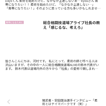
Daysくん 柔術を始めたけど、なかなか上達しないぁ… kyouさん 青
帯になりたい！！ 柔術を始めたけど、「なかなか上達しない…」
「青帯になりたい！」そのように思っている方も多いかもしれませ
ん。 そこで今回は「青帯...
総合格闘技道場アライブ社長の教
青帯になるために
え「感じるな、考えろ」
皆さんこんにちは、河村です。 私にとって、柔術の師と呼べる人は
沢山いますが、その中の一人に総合格闘技道場ALIVEの鈴木代表がい
ます。 鈴木代表は道場内外の方々から「社長」の愛称で親しまれて
いて、格闘技道場の運...
猪武者・安田国治選手インタビュー「柔
術とはテイマパークです（笑）」