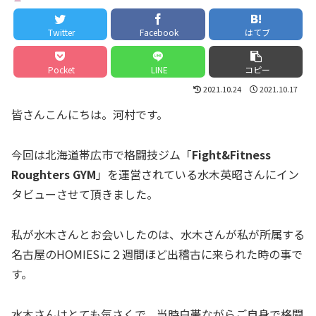
Twitter
Facebook
はてブ
Pocket
LINE
コピー
2021.10.24
2021.10.17
皆さんこんにちは。河村です。
今回は北海道帯広市で格闘技ジム「
Fight&Fitness
Roughters GYM
」を運営されている水木英昭さんにイン
タビューさせて頂きました。
私が水木さんとお会いしたのは、水木さんが私が所属する
名古屋のHOMIESに２週間ほど出稽古に来られた時の事で
す。
水木さんはとても気さくで、当時白帯ながらご自身で格闘