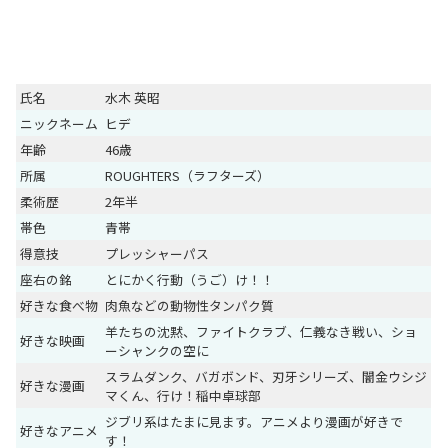
氏名
水木 英昭
ニックネーム
ヒデ
年齢
46歳
所属
ROUGHTERS（ラフターズ）
柔術歴
2年半
帯色
青帯
得意技
プレッシャーパス
座右の銘
とにかく行動（うご）け！！
好きな食べ物
肉魚などの動物性タンパク質
羊たちの沈黙、ファイトクラブ、仁義なき戦い、ショ
好きな映画
ーシャンクの空に
スラムダンク、バガボンド、刃牙シリーズ、闇金ウシジ
好きな漫画
マくん、行け！稲中卓球部
ジブリ系はたまに見ます。アニメより漫画が好きで
好きなアニメ
す！