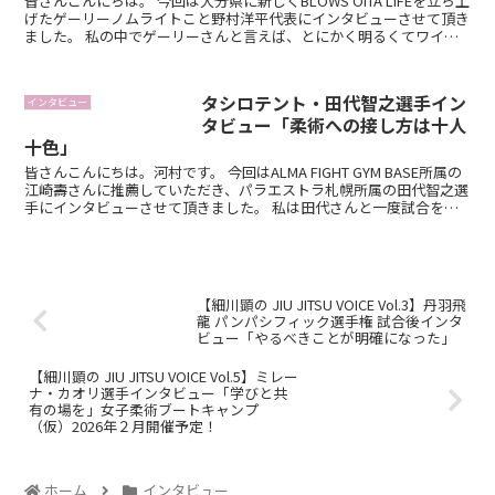
皆さんこんにちは。 今回は大分県に新しくBLOWS OITA LIFEを立ち上
げたゲーリーノムライトこと野村洋平代表にインタビューさせて頂き
ました。 私の中でゲーリーさんと言えば、とにかく明るくてワイル
ドで柔術界で数多くの人た...
タシロテント・田代智之選手イン
インタビュー
タビュー「柔術への接し方は十人
十色」
皆さんこんにちは。河村です。 今回はALMA FIGHT GYM BASE所属の
江崎壽さんに推薦していただき、パラエストラ札幌所属の田代智之選
手にインタビューさせて頂きました。 私は田代さんと一度試合をさ
せていただいたことがあ...
【細川顕の JIU JITSU VOICE Vol.3】丹羽飛
龍 パンパシフィック選手権 試合後インタ
ビュー「やるべきことが明確になった」
【細川顕の JIU JITSU VOICE Vol.5】ミレー
ナ・カオリ選手インタビュー「学びと共
有の場を」女子柔術ブートキャンプ
（仮）2026年２月開催予定！
ホーム
インタビュー