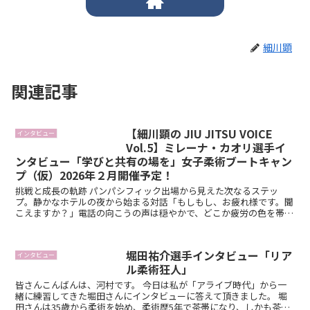
細川顕
関連記事
【細川顕の JIU JITSU VOICE
インタビュー
Vol.5】ミレーナ・カオリ選手イ
ンタビュー「学びと共有の場を」女子柔術ブートキャン
プ（仮）2026年２月開催予定！
挑戦と成長の軌跡 パンパシフィック出場から見えた次なるステッ
プ。静かなホテルの夜から始まる対話「もしもし、お疲れ様です。聞
こえますか？」電話の向こうの声は穏やかで、どこか疲労の色を帯び
ていた。パンパシフィックの試合を終え...
堀田祐介選手インタビュー「リア
インタビュー
ル柔術狂人」
皆さんこんばんは、河村です。 今日は私が「アライブ時代」から一
緒に練習してきた堀田さんにインタビューに答えて頂きました。 堀
田さんは35歳から柔術を始め、柔術歴5年で茶帯になり、しかも茶帯