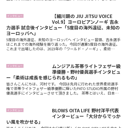
デビュー戦の今年の全日本マスターでも優...
【細川顕の JIU JITSU VOICE
インタビュー
Vol.9】ヨーロピアンノーギ 吉永
力選手 試合後インタビュー「5度目の海外遠征、未知の
ヨーロッパへ」
5度目の海外遠征、未知のヨーロッパへ インタビュー冒頭、吉永選手
はこれまでの海外経験を振り返った。今回が通算5度目の海外遠征。
これまで出場したのは、2023年の「ワールド・ノーギ」、柔術
CON、そして茶帯時代のIBJJF ...
ムンジアル茶帯ライトフェザー級
インタビュー
準優勝・野村優眞選手インタビュ
ー「柔術は成長を感じられるもの」
皆さんこんにちは、河村です。 今回は先月に行われた世界柔術選手
権で茶帯ライトフェザー級準優勝に輝いたPATO STUDIO所属の野村
優眞選手にインタビューさせて頂きました。 茶帯とはいえ、日本と
世界との実力が離れているといわれ...
BLOWS OITA LIFE 野村洋平代表
インタビュー
インタービュー「大分からでっか
い風を吹かせる」