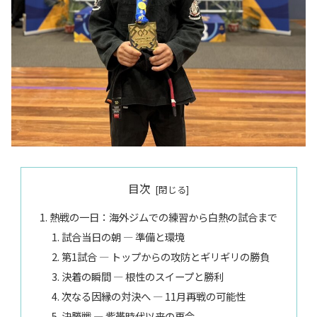
目次
熱戦の一日：海外ジムでの練習から白熱の試合まで
試合当日の朝 ― 準備と環境
第1試合 ― トップからの攻防とギリギリの勝負
決着の瞬間 ― 根性のスイープと勝利
次なる因縁の対決へ ― 11月再戦の可能性
決勝戦 ― 紫帯時代以来の再会